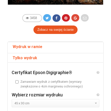
3458
Wydruk w ramie
Tylko wydruk
Certyfikat Epson Digigraphie®
Zamawiam wydruk z certyfikatem (wymiary
zwiększone o 4cm marginesu ochronnego)
Wybierz rozmiar wydruku