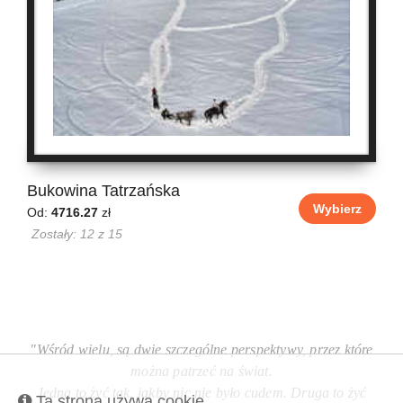
Bukowina Tatrzańska
Wybierz
Od:
4716.27
zł
Zostały: 12 z 15
"Wśród wielu, są dwie szczególne perspektywy, przez które
można patrzeć na świat.
Jedna to żyć tak, jakby nic nie było cudem. Druga to żyć
Ta strona używa cookie.